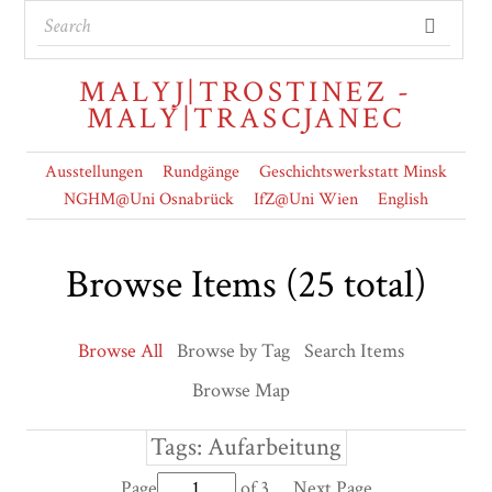
MALYJ|TROSTINEZ -
MALY|TRASCJANEC
Ausstellungen
Rundgänge
Geschichtswerkstatt Minsk
NGHM@Uni Osnabrück
IfZ@Uni Wien
English
Browse Items (25 total)
Browse All
Browse by Tag
Search Items
Browse Map
Tags: Aufarbeitung
Page
of 3
Next Page