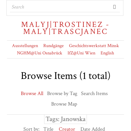
MALYJ|TROSTINEZ -
MALY|TRASCJANEC
Ausstellungen
Rundgänge
Geschichtswerkstatt Minsk
NGHM@Uni Osnabrück
IfZ@Uni Wien
English
Browse Items (1 total)
Browse All
Browse by Tag
Search Items
Browse Map
Tags: Janowska
Sort by:
Title
Creator
Date Added