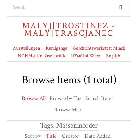
MALYJ|TROSTINEZ -
MALY|TRASCJANEC
Ausstellungen
Rundgänge
Geschichtswerkstatt Minsk
NGHM@Uni Osnabrück
IfZ@Uni Wien
English
Browse Items (1 total)
Browse All
Browse by Tag
Search Items
Browse Map
Tags: Massenmörder
Sort by:
Title
Creator
Date Added