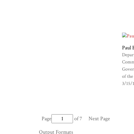
Paul 
Depar
Comma
Gover
of the
3/15/
Page
of 7
Next Page
Output Formats