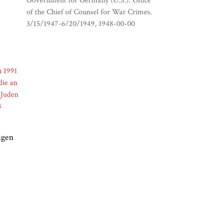
Government for Germany (U.S.). Office
of the Chief of Counsel for War Crimes.
3/15/1947-6/20/1949
1948-00-00
igen