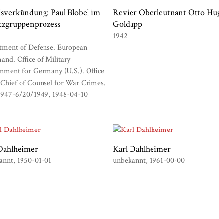
lsverkündung: Paul Blobel im
Revier Oberleutnant Otto Hu
tzgruppenprozess
Goldapp
1942
tment of Defense. European
nd. Office of Military
nment for Germany (U.S.). Office
 Chief of Counsel for War Crimes.
1947-6/20/1949
1948-04-10
Dahlheimer
Karl Dahlheimer
annt
1950-01-01
unbekannt
1961-00-00