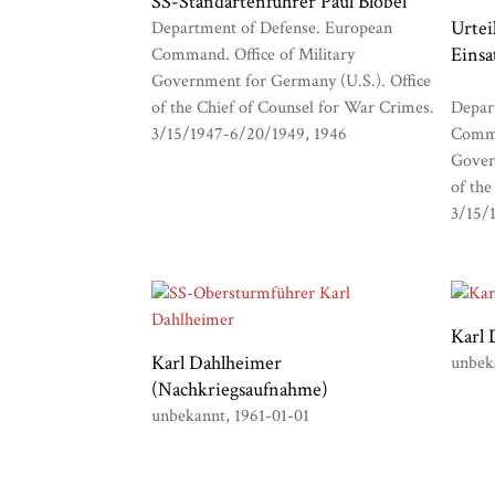
SS-Standartenführer Paul Blobel
Urtei
Department of Defense. European
Einsa
Command. Office of Military
Government for Germany (U.S.). Office
of the Chief of Counsel for War Crimes.
Depar
3/15/1947-6/20/1949
1946
Comma
Gover
of the
3/15/
Karl 
Karl Dahlheimer
unbek
(Nachkriegsaufnahme)
unbekannt
1961-01-01