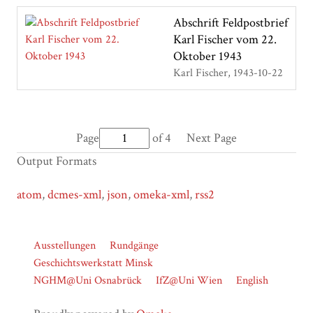
Abschrift Feldpostbrief
Karl Fischer vom 22.
Oktober 1943
Karl Fischer
1943-10-22
Page
of 4
Next Page
Output Formats
atom
,
dcmes-xml
,
json
,
omeka-xml
,
rss2
Ausstellungen
Rundgänge
Geschichtswerkstatt Minsk
NGHM@Uni Osnabrück
IfZ@Uni Wien
English