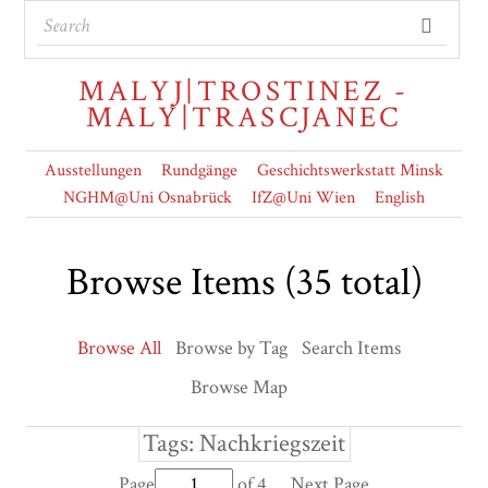
MALYJ|TROSTINEZ -
MALY|TRASCJANEC
Ausstellungen
Rundgänge
Geschichtswerkstatt Minsk
NGHM@Uni Osnabrück
IfZ@Uni Wien
English
Browse Items (35 total)
Browse All
Browse by Tag
Search Items
Browse Map
Tags: Nachkriegszeit
Page
of 4
Next Page