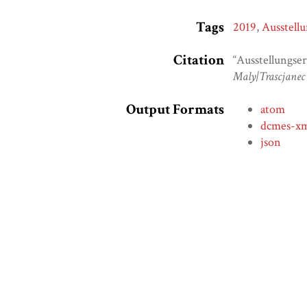
Tags
2019
,
Ausstell
Citation
“Ausstellungse
Maly|Trascjane
Output Formats
atom
dcmes-x
json
omeka-x
Embed
Copy the code below into your web page