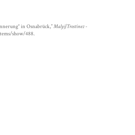
innerung“ in Osnabrück,”
Malyj|Trostinez -
/items/show/488
.