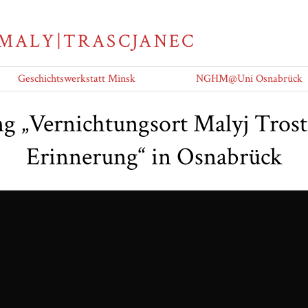
 MALY|TRASCJANEC
Geschichtswerkstatt Minsk
NGHM@Uni Osnabrück
ng „Vernichtungsort Malyj Trost
Erinnerung“ in Osnabrück