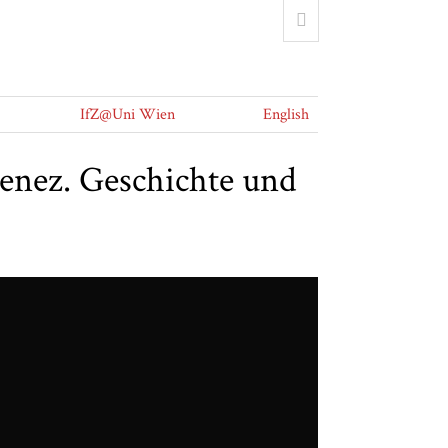
IfZ@Uni Wien
English
enez. Geschichte und