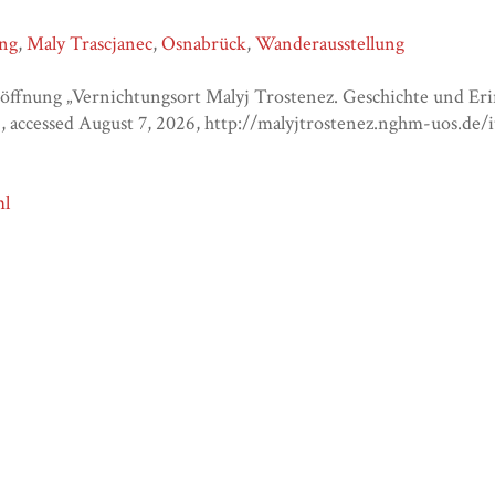
ung
,
Maly Trascjanec
,
Osnabrück
,
Wanderausstellung
röffnung „Vernichtungsort Malyj Trostenez. Geschichte und Er
c
, accessed August 7, 2026,
http://malyjtrostenez.nghm-uos.de
ml
ml