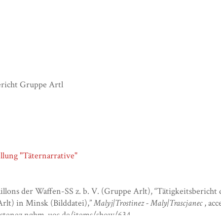
ericht Gruppe Artl
llung "Täternarrative"
aillons der Waffen-SS z. b. V. (Gruppe Arlt), “Tätigkeitsbericht 
rlt) in Minsk (Bilddatei),”
Malyj|Trostinez - Maly|Trascjanec
, ac
rostenez.nghm-uos.de/items/show/634
.