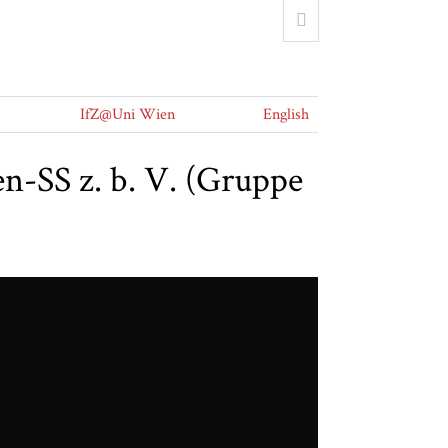
IfZ@Uni Wien
English
en-SS z. b. V. (Gruppe