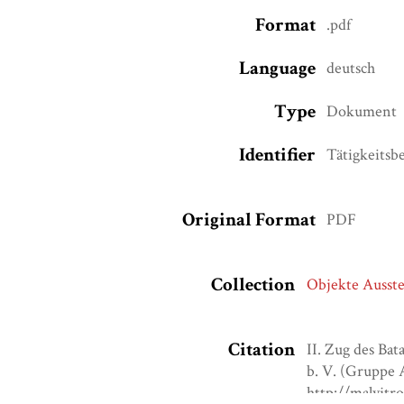
Format
.pdf
Language
deutsch
Type
Dokument
Identifier
Tätigkeitsb
Original Format
PDF
Collection
Objekte Ausste
Citation
II. Zug des Bat
b. V. (Gruppe A
http://malyjt