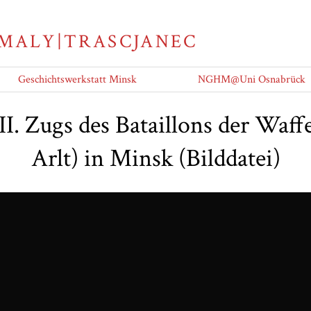
 MALY|TRASCJANEC
Geschichtswerkstatt Minsk
NGHM@Uni Osnabrück
 II. Zugs des Bataillons der Waff
Arlt) in Minsk (Bilddatei)