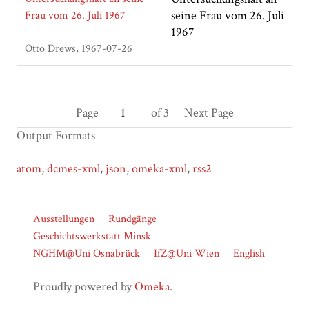
seine Frau vom 26. Juli
1967
Otto Drews
1967-07-26
Page
of 3
Next Page
Output Formats
atom
,
dcmes-xml
,
json
,
omeka-xml
,
rss2
Ausstellungen
Rundgänge
Geschichtswerkstatt Minsk
NGHM@Uni Osnabrück
IfZ@Uni Wien
English
Proudly powered by
Omeka
.