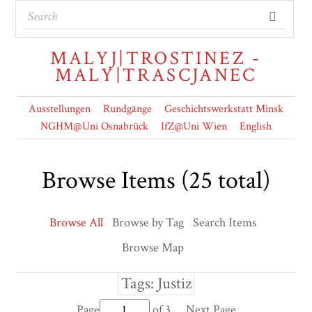
MALYJ|TROSTINEZ -
MALY|TRASCJANEC
Ausstellungen
Rundgänge
Geschichtswerkstatt Minsk
NGHM@Uni Osnabrück
IfZ@Uni Wien
English
Browse Items (25 total)
Browse All
Browse by Tag
Search Items
Browse Map
Tags: Justiz
Page
of 3
Next Page