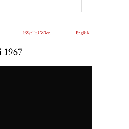
IfZ@Uni Wien
English
i 1967