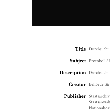
Title
Durchsuchun
Subject
Protokoll /
Description
Durchsuchun
Creator
Behörde für
Publisher
Staatsarchi
Staatsanwalt
Nationalsoz