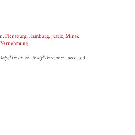
en
,
Flensburg
,
Hamburg
,
Justiz
,
Minsk
,
,
Vernehmung
Malyj|Trostinez - Maly|Trascjanec
, accessed