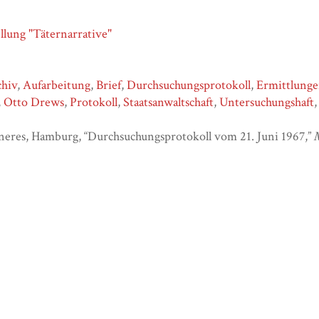
llung "Täternarrative"
chiv
,
Aufarbeitung
,
Brief
,
Durchsuchungsprotokoll
,
Ermittlung
,
Otto Drews
,
Protokoll
,
Staatsanwaltschaft
,
Untersuchungshaft
neres, Hamburg, “Durchsuchungsprotokoll vom 21. Juni 1967,”
,
http://malyjtrostenez.nghm-uos.de/items/show/597
.
ml
ml