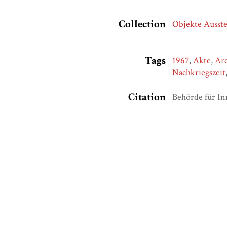
Collection
Objekte Ausste
Tags
1967
,
Akte
,
Ar
Nachkriegszeit
Citation
Behörde für In
August 7, 2026
Output Formats
atom
dcmes-x
json
omeka-x
Geolocation